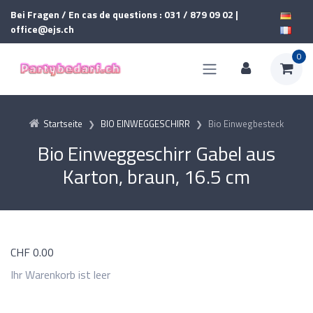
Bei Fragen / En cas de questions : 031 / 879 09 02 |
office@ejs.ch
0
Startseite
BIO EINWEGGESCHIRR
Bio Einwegbesteck
Bio Einweggeschirr Gabel aus
Karton, braun, 16.5 cm
CHF
0.00
Ihr Warenkorb ist leer