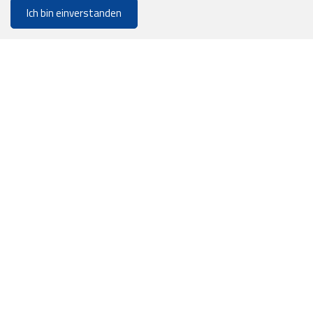
Ich bin einverstanden
0
Filter
Merkliste
Menu
CHF 0.00
5144.3005
Bio Einweggeschirr Kaffeelöffel aus Holz, braun, 11cm
ab CHF 5.40
Lieferbar in 1-2 Werktagen