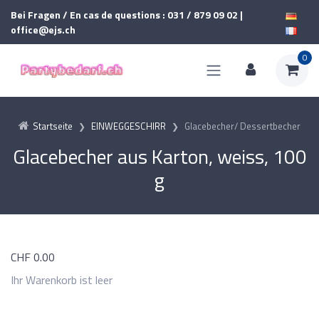
Bei Fragen / En cas de questions : 031 / 879 09 02 |
office@ejs.ch
0
Startseite
EINWEGGESCHIRR
Glacebecher/ Dessertbecher
Glacebecher aus Karton, weiss, 100
g
CHF
0.00
Ihr Warenkorb ist leer