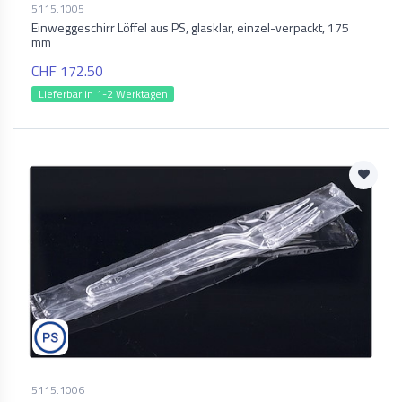
5115.1005
Einweggeschirr Löffel aus PS, glasklar, einzel-verpackt, 175
mm
CHF 172.50
Lieferbar in 1-2 Werktagen
5115.1006