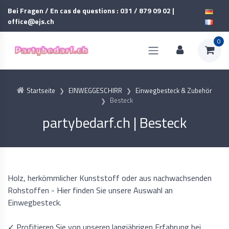
Bei Fragen / En cas de questions : 031 / 879 09 02 |
office@ejs.ch
0
Startseite
EINWEGGESCHIRR
Einwegbesteck & Zubehör
Besteck
partybedarf.ch | Besteck
Holz, herkömmlicher Kunststoff oder aus nachwachsenden
Rohstoffen - Hier finden Sie unsere Auswahl an
Einwegbesteck.
✓ Profitieren Sie von unseren langjährigen Erfahrung bei