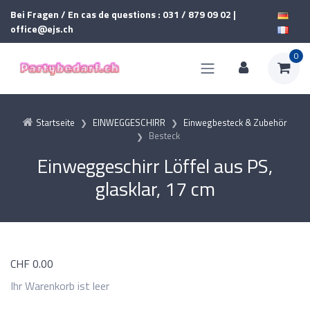
Bei Fragen / En cas de questions : 031 / 879 09 02 |
office@ejs.ch
0
Startseite
EINWEGGESCHIRR
Einwegbesteck & Zubehör
Besteck
Einweggeschirr Löffel aus PS,
glasklar, 17 cm
CHF
0.00
Ihr Warenkorb ist leer