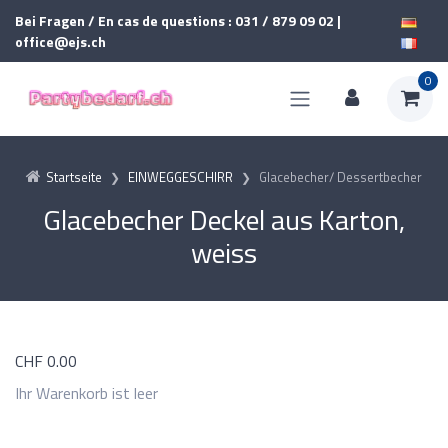
Bei Fragen / En cas de questions : 031 / 879 09 02 |
office@ejs.ch
0
Startseite
EINWEGGESCHIRR
Glacebecher/ Dessertbecher
Glacebecher Deckel aus Karton,
weiss
CHF
0.00
Ihr Warenkorb ist leer