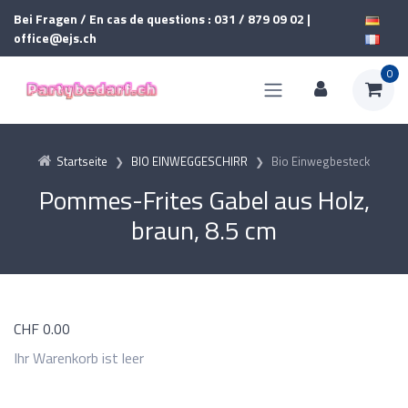
Bei Fragen / En cas de questions : 031 / 879 09 02 |
office@ejs.ch
0
Startseite
BIO EINWEGGESCHIRR
Bio Einwegbesteck
Pommes-Frites Gabel aus Holz,
braun, 8.5 cm
CHF
0.00
Ihr Warenkorb ist leer