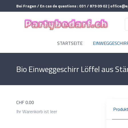
Bei Fragen / En cas de questions : 031 / 879 09 02 | office@e
STARTSEITE
EINWEGGESCHIR
Bio Einweggeschirr Löffel aus Stä
CHF
0.00
Produkt
Ihr Warenkorb ist leer