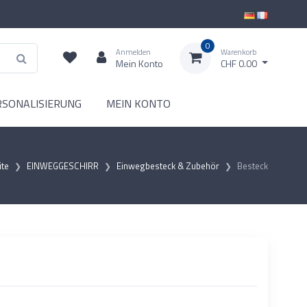
0
Anmelden
Warenkorb
Mein Konto
CHF 0.00
RSONALISIERUNG
MEIN KONTO
ite
EINWEGGESCHIRR
Einwegbesteck & Zubehör
Besteck