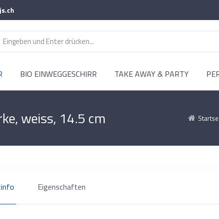
js.ch
R
BIO EINWEGGESCHIRR
TAKE AWAY & PARTY
PE
rke, weiss, 14.5 cm
Startse
info
Eigenschaften