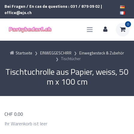
Bei Fragen / En cas de questions : 031 / 879 09 02 |
office@ejs.ch
0
Startseite
EINWEGGESCHIRR
Einwegbesteck & Zubehör
Tischtücher
Tischtuchrolle aus Papier, weiss, 50
m x 100 cm
CHF
0.00
Ihr Warenkorb ist leer