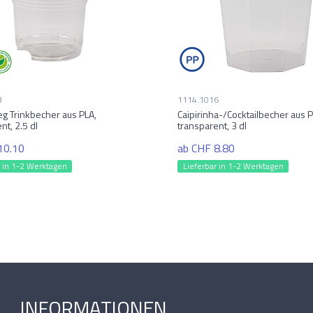
3
1114.1016
eg Trinkbecher aus PLA,
Caipirinha-/Cocktailbecher aus P
nt, 2.5 dl
transparent, 3 dl
10.10
ab CHF 8.80
r in 1-2 Werktagen
Lieferbar in 1-2 Werktagen
INFORMATIONEN