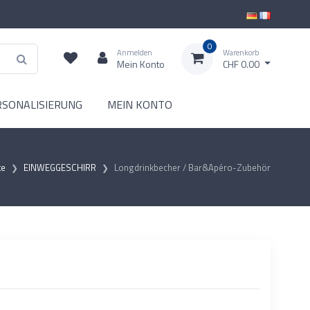
0
Anmelden
Warenkorb
Mein Konto
CHF 0.00
RSONALISIERUNG
MEIN KONTO
te
EINWEGGESCHIRR
Longdrinkbecher / Bar&Apéro-Zubehör