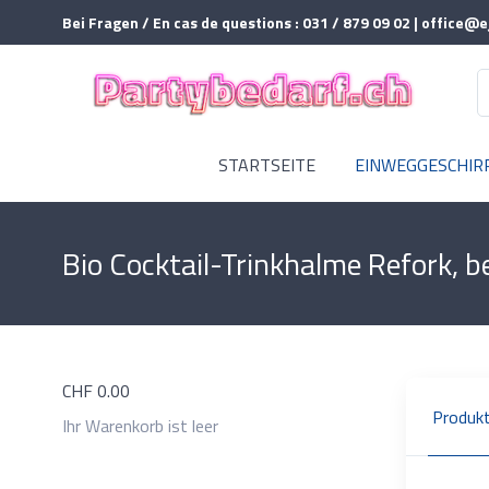
Bei Fragen / En cas de questions : 031 / 879 09 02 | office@e
STARTSEITE
EINWEGGESCHIR
Bio Cocktail-Trinkhalme Refork,
CHF
0.00
Produkt
Ihr Warenkorb ist leer