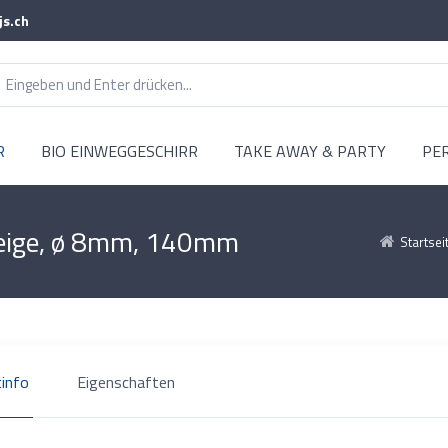
js.ch
R
BIO EINWEGGESCHIRR
TAKE AWAY & PARTY
PE
 beige, ø 8mm, 140mm
Startsei
info
Eigenschaften