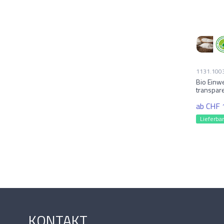
1131.100
Bio Einw
transpare
ab CHF 
Lieferba
KONTAKT