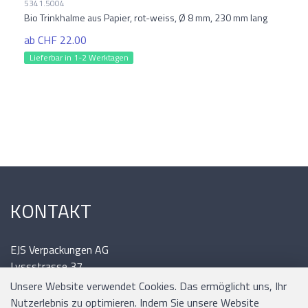
5341.5004
Bio Trinkhalme aus Papier, rot-weiss, Ø 8 mm, 230 mm lang
ab CHF 22.00
Lieferbar in 1-2 Werktagen
KONTAKT
EJS Verpackungen AG
Lyssstrasse 37
3054 Schüpfen
Unsere Website verwendet Cookies. Das ermöglicht uns, Ihr
Tel.: 031 / 879 09 02
Nutzerlebnis zu optimieren. Indem Sie unsere Website