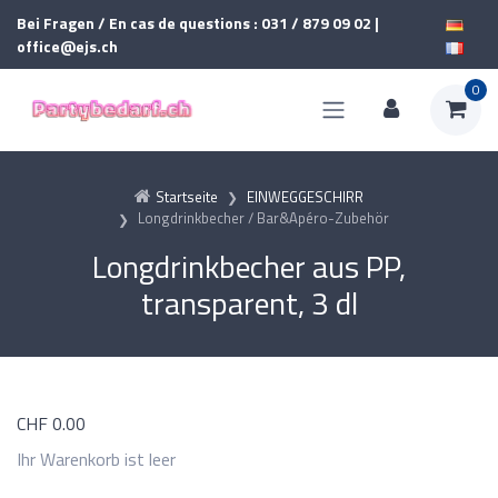
Bei Fragen / En cas de questions : 031 / 879 09 02 |
office@ejs.ch
0
Startseite
EINWEGGESCHIRR
Longdrinkbecher / Bar&Apéro-Zubehör
Longdrinkbecher aus PP,
transparent, 3 dl
CHF
0.00
Ihr Warenkorb ist leer