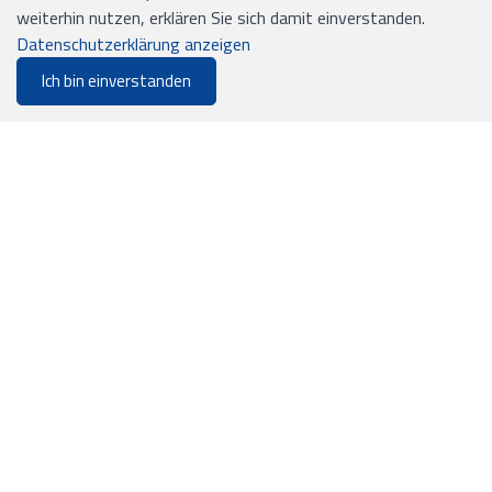
Mail: office@ejs.ch
weiterhin nutzen, erklären Sie sich damit einverstanden.
Datenschutzerklärung anzeigen
Ich bin einverstanden
0
INFORMATIONEN
Merkliste
Menu
CHF 0.00
Versand und Zahlung
Allgemeine Geschäftsbedingungen
Sitemap
Impressum
Zahlungsmittel