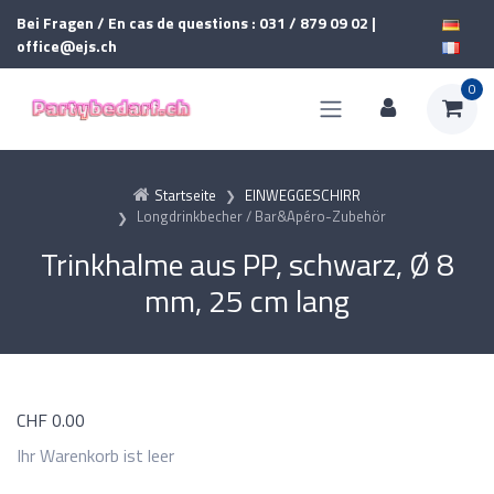
Bei Fragen / En cas de questions : 031 / 879 09 02 |
office@ejs.ch
0
Startseite
EINWEGGESCHIRR
Longdrinkbecher / Bar&Apéro-Zubehör
Trinkhalme aus PP, schwarz, Ø 8
mm, 25 cm lang
CHF
0.00
Ihr Warenkorb ist leer