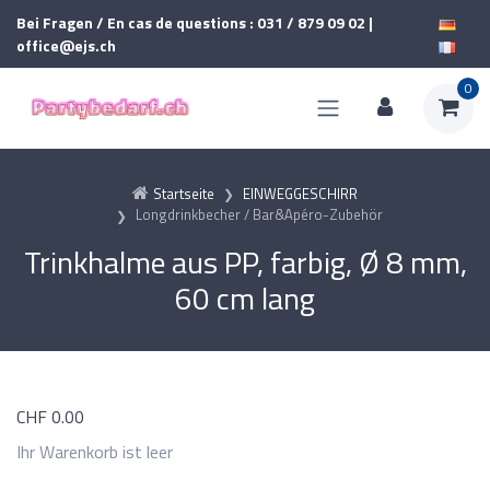
Bei Fragen / En cas de questions : 031 / 879 09 02 |
office@ejs.ch
0
Startseite
EINWEGGESCHIRR
Longdrinkbecher / Bar&Apéro-Zubehör
Trinkhalme aus PP, farbig, Ø 8 mm,
60 cm lang
CHF
0.00
Ihr Warenkorb ist leer