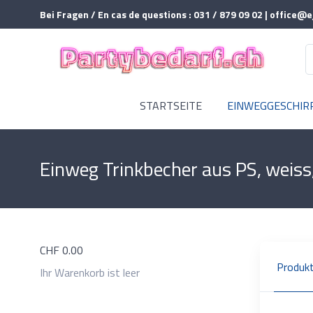
Bei Fragen / En cas de questions : 031 / 879 09 02 | office@e
STARTSEITE
EINWEGGESCHIR
Einweg Trinkbecher aus PS, weiss,
CHF
0.00
Produkt
Ihr Warenkorb ist leer