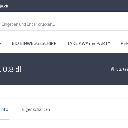
js.ch
R
BIO EINWEGGESCHIRR
TAKE AWAY & PARTY
PE
 0.8 dl
Startse
info
Eigenschaften