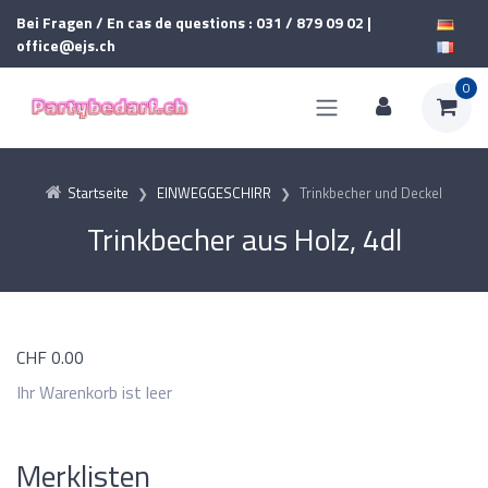
Bei Fragen / En cas de questions : 031 / 879 09 02 |
office@ejs.ch
0
Startseite
EINWEGGESCHIRR
Trinkbecher und Deckel
Trinkbecher aus Holz, 4dl
CHF
0.00
Ihr Warenkorb ist leer
Merklisten