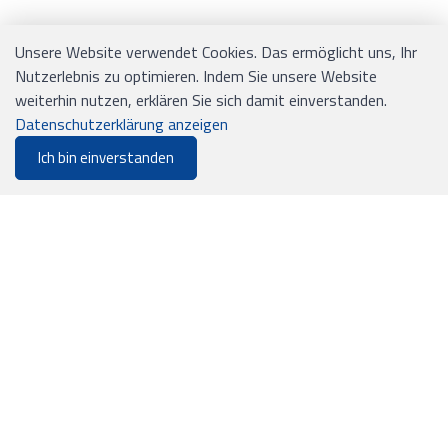
Unsere Website verwendet Cookies. Das ermöglicht uns, Ihr
Nutzerlebnis zu optimieren. Indem Sie unsere Website
KONTAKT
weiterhin nutzen, erklären Sie sich damit einverstanden.
Datenschutzerklärung anzeigen
EJS Verpackungen AG
Ich bin einverstanden
0
Lyssstrasse 37
Merkliste
Menu
CHF 0.00
3054 Schüpfen
Tel.: 031 / 879 09 02
Mail: office@ejs.ch
INFORMATIONEN
Versand und Zahlung
Allgemeine Geschäftsbedingungen
Sitemap