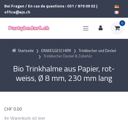
Bei Fragen / En cas de questions : 031 / 879 09 02 |
office@ejs.ch
0
Startseite
EINWEGGESCHIRR
Trinkbecher und Deckel
Trinkbecher Deckel & Zubehör
Bio Trinkhalme aus Papier, rot-
weiss, Ø 8 mm, 230 mm lang
CHF
0.00
Ihr Warenkorb ist leer