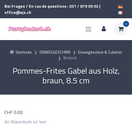
Bei Fragen / En cas de questions : 031 / 879 09 02 |
office@ejs.ch
0
Startseite
EINWEGGESCHIRR
Einwegbesteck & Zubehör
Besteck
Pommes-Frites Gabel aus Holz,
braun, 8.5 cm
CHF
0.00
Ihr Warenkorb ist leer