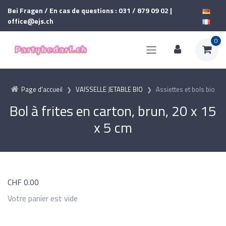
Bei Fragen / En cas de questions : 031 / 879 09 02 |
office@ejs.ch
0
Page d'accueil
VAISSELLE JETABLE BIO
Assiettes et bols bio
Bol à frites en carton, brun, 20 x 15
x 5 cm
CHF
0.00
Votre panier est vide