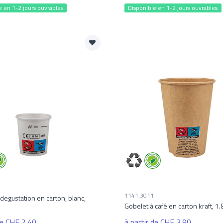
e en 1-2 jours ouvrables
Disponible en 1-2 jours ouvrables
1141.3011
degustation en carton, blanc,
Gobelet à café en carton kraft, 1.
de CHF 2.40
à partir de CHF 3.90