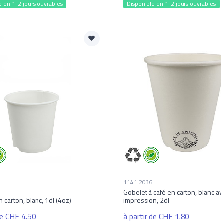
e en 1-2 jours ouvrables
Disponible en 1-2 jours ouvrables
1141.2036
Gobelet à café en carton, blanc a
 carton, blanc, 1dl (4oz)
impression, 2dl
de CHF 4.50
à partir de CHF 1.80