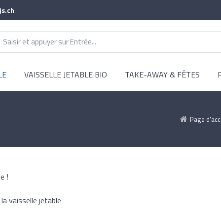
js.ch
LE
VAISSELLE JETABLE BIO
TAKE-AWAY & FÊTES
Page d'acc
e !
a vaisselle jetable