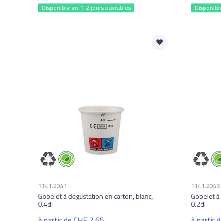
Disponible en 1-2 jours ouvrables
Disponibl
1141.2041
1141.2043
Gobelet à degustation en carton, blanc,
Gobelet à 
0.4dl
0.2dl
à partir de CHF 2.65
à partir 