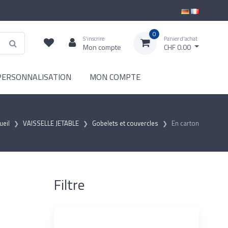
0
S'inscrire
Panier d'achat
Mon compte
CHF 0.00
PERSONNALISATION
MON COMPTE
ueil
VAISSELLE JETABLE
Gobelets et couvercles
En carton
Filtre