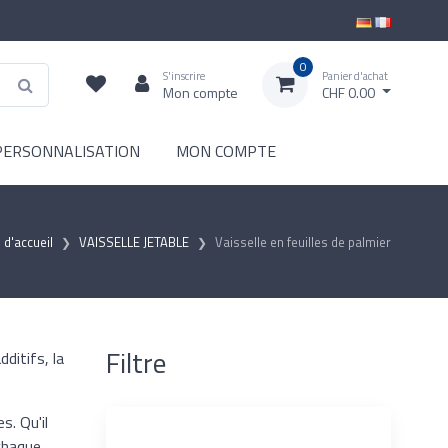
0
S'inscrire
Panier d'achat
Mon compte
CHF 0.00
PERSONNALISATION
MON COMPTE
 d'accueil
VAISSELLE JETABLE
Vaisselle en feuilles de palmier
Filtre
dditifs, la
s. Qu'il
 chaque