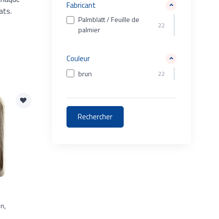
Fabricant
ats.
Palmblatt / Feuille de
22
palmier
Couleur
brun
22
un,