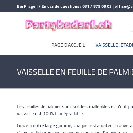
Bei Fragen / En cas de questions : 031 / 879 09 02 | office@e
PAGE D'ACCUEIL
VAISSELLE JETAB
VAISSELLE EN FEUILLE DE PALMI
Les feuilles de palmier sont solides, malléables et n'ont pas
vaisselle est 100% biodégradable.
Grâce à notre large gamme, chaque restaurateur trouvera le
s'agisse de barbecues, de pique-niques ou d'anniversaires, 