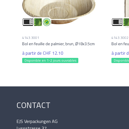
4143.3001
4143.3002
Bol en feuille de palmier, brun, Ø18x3.5cm
Bol en feu
à partir de CHF 12.10
à partir
Disponible en 1-2 jours ouvrables
Disponibl
CONTACT
EJS Verpackungen AG
Lyssstrasse 37