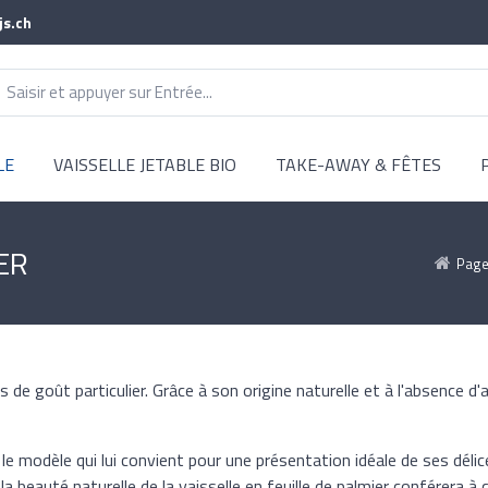
js.ch
LE
VAISSELLE JETABLE BIO
TAKE-AWAY & FÊTES
ER
Page
 de goût particulier. Grâce à son origine naturelle et à l'absence d'a
 modèle qui lui convient pour une présentation idéale de ses délice
la beauté naturelle de la vaisselle en feuille de palmier conférera à