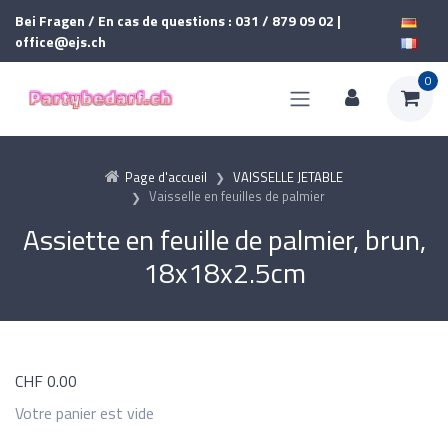
Bei Fragen / En cas de questions : 031 / 879 09 02 |
office@ejs.ch
0
Page d'accueil
VAISSELLE JETABLE
Vaisselle en feuilles de palmier
Assiette en feuille de palmier, brun,
18x18x2.5cm
CHF
0.00
Votre panier est vide