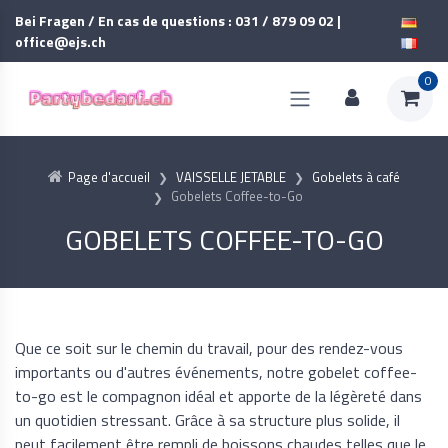
Bei Fragen / En cas de questions : 031 / 879 09 02 |
office@ejs.ch
0
Page d'accueil
VAISSELLE JETABLE
Gobelets à café
Gobelets Coffee-to-Go
GOBELETS COFFEE-TO-GO
Que ce soit sur le chemin du travail, pour des rendez-vous
importants ou d'autres événements, notre gobelet coffee-
to-go est le compagnon idéal et apporte de la légèreté dans
un quotidien stressant. Grâce à sa structure plus solide, il
peut facilement être rempli de boissons chaudes telles que le