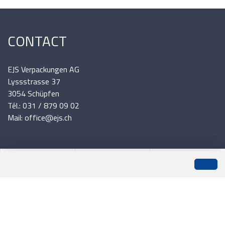
CONTACT
EJS Verpackungen AG
Lyssstrasse 37
3054 Schüpfen
Tél.: 031 / 879 09 02
Mail: office@ejs.ch
INFORMATIONS
0
Liste de suivi
Menu
CHF 0.00
Expédition et paiement
Conditions générales
Plan du site