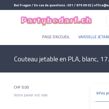
Bei Fragen / En cas de questions : 031 / 879 09 02 | office@e
PAGE D'ACCUEIL
VAISSELLE JETAB
Couteau jetable en PLA, blanc, 1
CHF
0.00
Infos p
Votre panier est vide