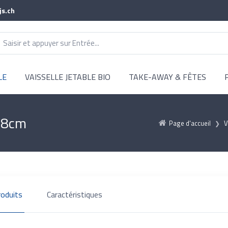
js.ch
LE
VAISSELLE JETABLE BIO
TAKE-AWAY & FÊTES
7.8cm
Page d'accueil
V
roduits
Caractéristiques