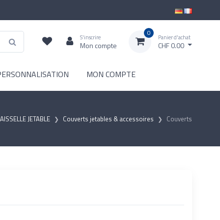
0
S'inscrire
Panier d'achat
Mon compte
CHF 0.00
PERSONNALISATION
MON COMPTE
AISSELLE JETABLE
Couverts jetables & accessoires
Couverts