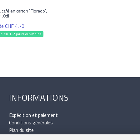
4
 café en carton "Florado",
1.8dl
 de CHF 4.70
le en 1-2 jours ouvrables
INFORMATIONS
Expédition et paiement
Conditions générales
Plan du site
Mentions légales