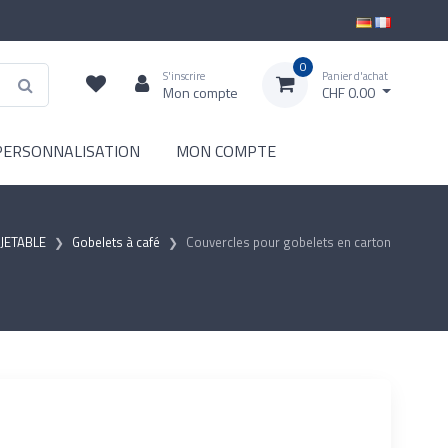
0
S'inscrire
Panier d'achat
Mon compte
CHF 0.00
PERSONNALISATION
MON COMPTE
 JETABLE
Gobelets à café
Couvercles pour gobelets en carton