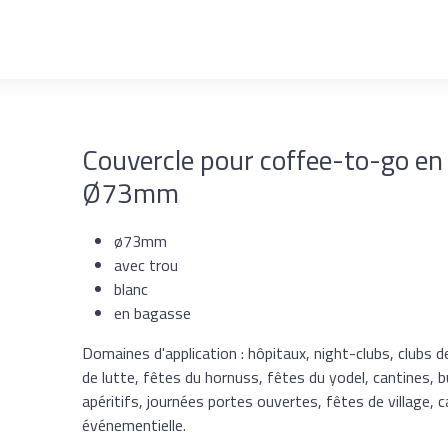
Couvercle pour coffee-to-go en 
Ø73mm
ø73mm
avec trou
blanc
en bagasse
Domaines d'application : hôpitaux, night-clubs, clubs d
de lutte, fêtes du hornuss, fêtes du yodel, cantines, 
apéritifs, journées portes ouvertes, fêtes de village,
événementielle.