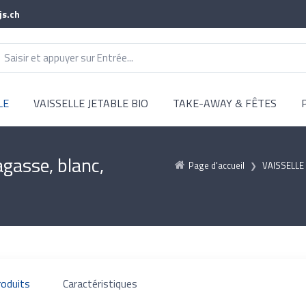
js.ch
LE
VAISSELLE JETABLE BIO
TAKE-AWAY & FÊTES
gasse, blanc,
Page d'accueil
VAISSELLE
roduits
Caractéristiques