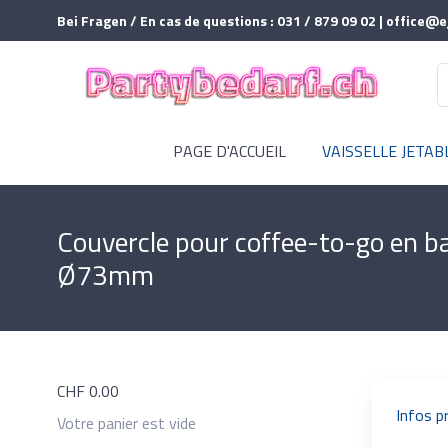
Bei Fragen / En cas de questions : 031 / 879 09 02 | office@e
PAGE D'ACCUEIL
VAISSELLE JETAB
Couvercle pour coffee-to-go en ba
Ø73mm
CHF
0.00
Infos p
Votre panier est vide