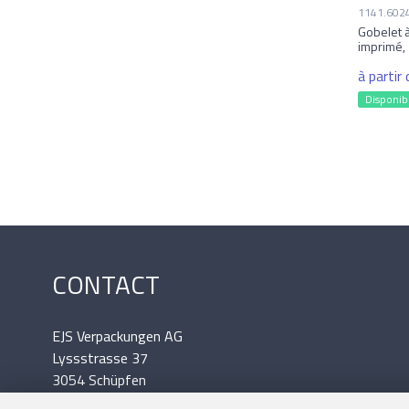
1141.602
Gobelet à
imprimé, 
à partir
Disponib
CONTACT
EJS Verpackungen AG
Lyssstrasse 37
3054 Schüpfen
Tél.: 031 / 879 09 02