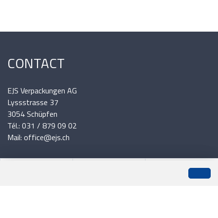
CONTACT
EJS Verpackungen AG
Lyssstrasse 37
3054 Schüpfen
Tél.: 031 / 879 09 02
Mail: office@ejs.ch
0
INFORMATIONS
Liste de suivi
Menu
CHF 0.00
Expédition et paiement