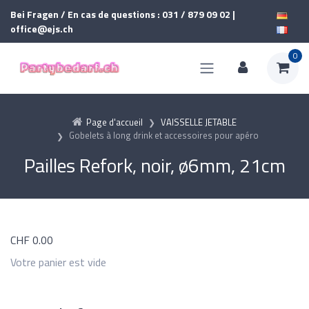
Bei Fragen / En cas de questions : 031 / 879 09 02 |
office@ejs.ch
0
Page d'accueil
VAISSELLE JETABLE
Gobelets à long drink et accessoires pour apéro
Pailles Refork, noir, ø6mm, 21cm
CHF
0.00
Votre panier est vide