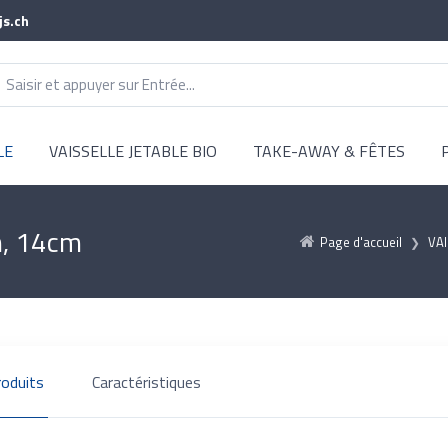
js.ch
LE
VAISSELLE JETABLE BIO
TAKE-AWAY & FÊTES
mm, 14cm
Page d'accueil
VAI
roduits
Caractéristiques