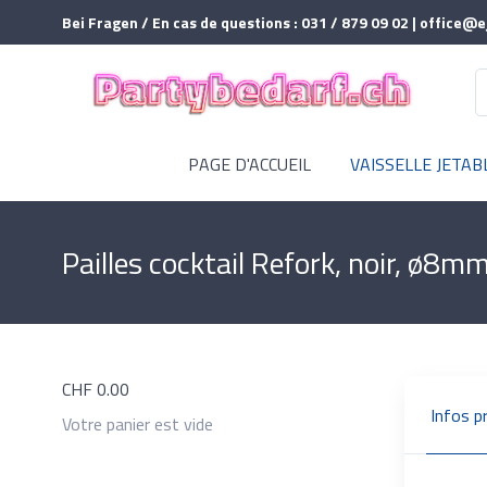
Bei Fragen / En cas de questions : 031 / 879 09 02 | office@e
PAGE D'ACCUEIL
VAISSELLE JETAB
Pailles cocktail Refork, noir, ø8
CHF
0.00
Infos p
Votre panier est vide