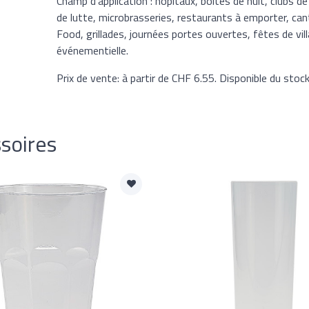
Champ d'application : hôpitaux, boîtes de nuit, clubs de
de lutte, microbrasseries, restaurants à emporter, can
Food, grillades, journées portes ouvertes, fêtes de vi
événementielle.
Prix de vente: à partir de CHF 6.55. Disponible du stock
soires