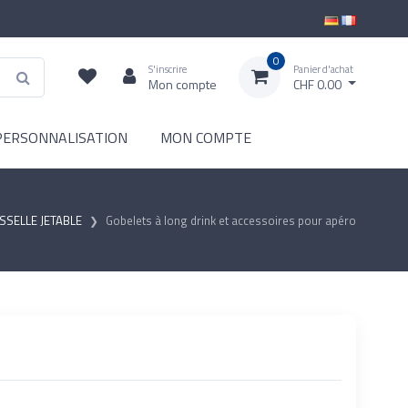
0
S'inscrire
Panier d'achat
Mon compte
CHF 0.00
PERSONNALISATION
MON COMPTE
SSELLE JETABLE
Gobelets à long drink et accessoires pour apéro