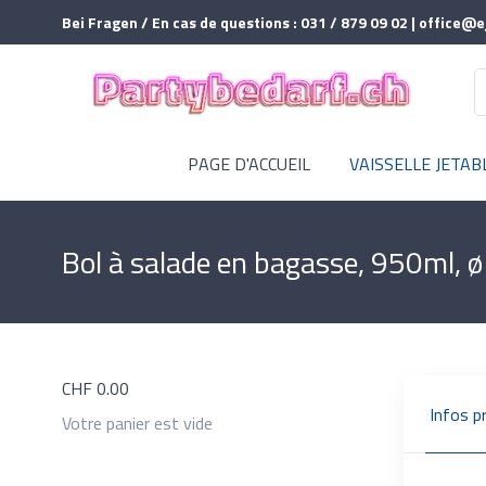
Bei Fragen / En cas de questions : 031 / 879 09 02 | office@e
PAGE D'ACCUEIL
VAISSELLE JETAB
Bol à salade en bagasse, 950ml,
CHF
0.00
Infos p
Votre panier est vide