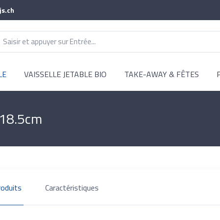
js.ch
LE
VAISSELLE JETABLE BIO
TAKE-AWAY & FÊTES
 ø18.5cm
roduits
Caractéristiques