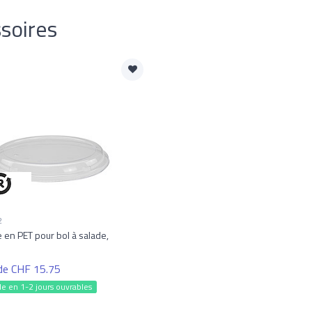
soires
2
 en PET pour bol à salade,
 de CHF 15.75
le en 1-2 jours ouvrables