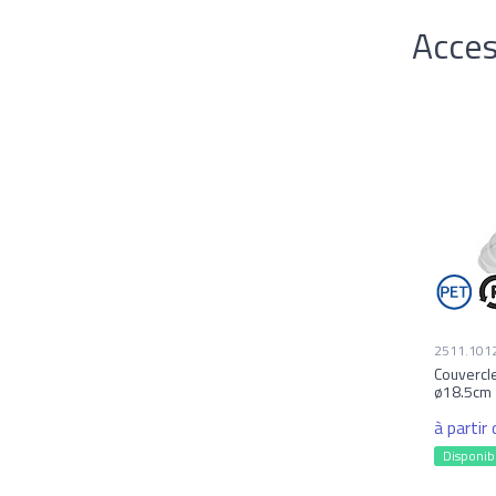
Acces
2511.101
Couvercle
ø18.5cm
à partir
Disponib